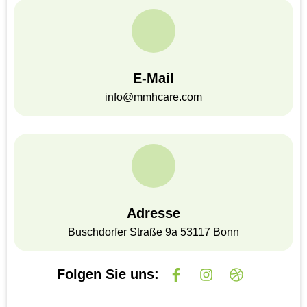
E-Mail
info@mmhcare.com
Adresse
Buschdorfer Straße 9a 53117 Bonn
F
I
D
a
n
r
Folgen Sie uns:
c
s
i
e
t
b