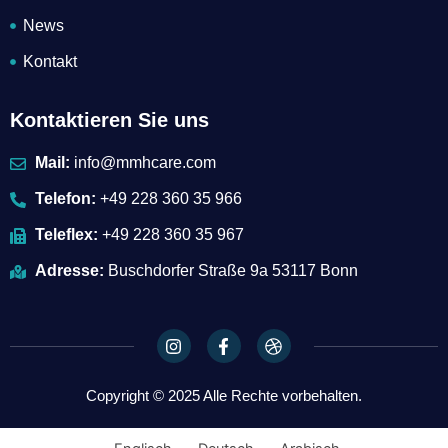
News
Kontakt
Kontaktieren Sie uns
Mail:
info@mmhcare.com
Telefon:
+49 228 360 35 966
Teleflex:
+49 228 360 35 967
Adresse:
Buschdorfer Straße 9a 53117 Bonn
I
F
D
n
a
r
s
c
i
t
e
b
Copyright © 2025 Alle Rechte vorbehalten.
a
b
b
g
o
b
r
o
l