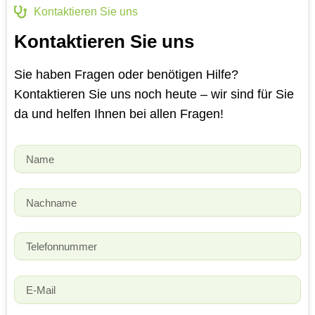
b
a
b
Kontaktieren Sie uns
o
g
b
o
r
l
Kontaktieren Sie uns
k
a
e
-
m
Sie haben Fragen oder benötigen Hilfe?
f
Kontaktieren Sie uns noch heute – wir sind für Sie
da und helfen Ihnen bei allen Fragen!
Name
Last
Name
Phone
Number
Email