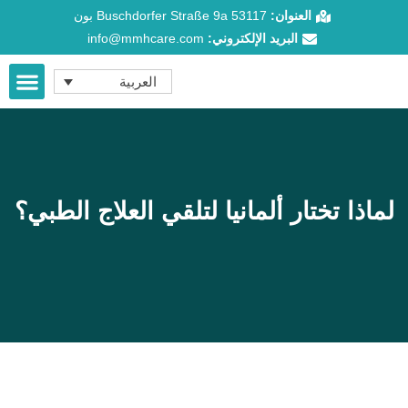
طي
العنوان:
Buschdorfer Straße 9a 53117 بون
ى
البريد الإلكتروني:
info@mmhcare.com
محتوى
العربية
من نحن؟
عرض الخدم
لماذا تختار ألمانيا لتلقي العلاج الطبي؟