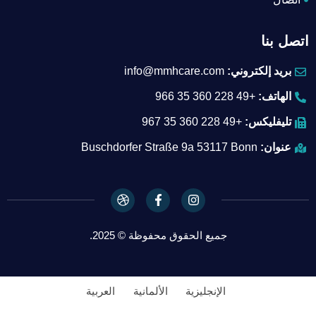
اتصل بنا
بريد إلكتروني:
info@mmhcare.com
الهاتف:
+49 228 360 35 966
تليفليكس:
+49 228 360 35 967
عنوان:
Buschdorfer Straße 9a 53117 Bonn
D
F
I
r
a
n
i
c
s
b
e
t
جميع الحقوق محفوظة © 2025.
b
b
a
b
o
g
l
o
r
e
k
a
-
m
الإنجليزية
الألمانية
العربية
f